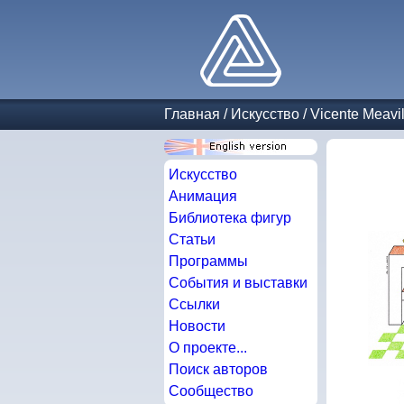
Главная
/
Искусство
/
Vicente Meavi
Искусство
Анимация
Библиотека фигур
Статьи
Программы
События и выставки
Ссылки
Новости
О проекте...
Поиск авторов
Сообщество