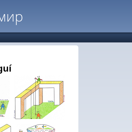
мир
guí