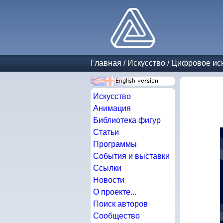
Главная
/
Искусство
/
Цифровое иск
Искусство
Анимация
Библиотека фигур
Статьи
Программы
События и выставки
Ссылки
Новости
О проекте...
Поиск авторов
Сообщество