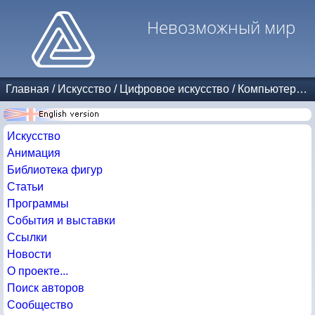
Невозможный мир
Главная
/
Искусство
/
Цифровое искусство
/
Компьютерная графика
Искусство
Анимация
Библиотека фигур
Статьи
Программы
События и выставки
Ссылки
Новости
О проекте...
Поиск авторов
Сообщество