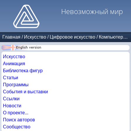
Невозможный мир
Главная
/
Искусство
/
Цифровое искусство
/
Компьютерная графика
Искусство
Анимация
Библиотека фигур
Статьи
Программы
События и выставки
Ссылки
Новости
О проекте...
Поиск авторов
Сообщество