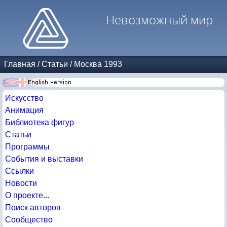
Невозможный мир
Главная
/
Статьи
/
Москва 1993
Искусство
Анимация
Библиотека фигур
Статьи
Программы
События и выставки
Ссылки
Новости
О проекте...
Поиск авторов
Сообщество