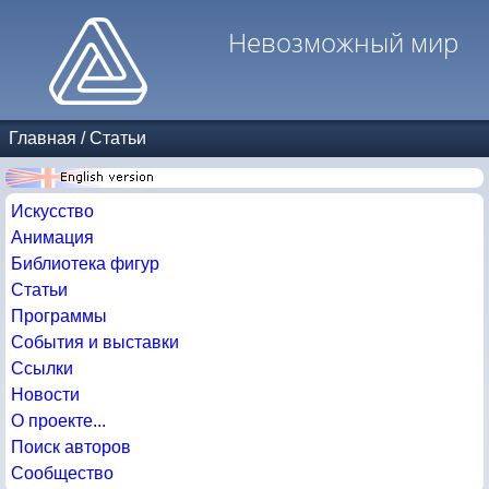
Невозможный мир
Главная
/
Статьи
Искусство
Анимация
Библиотека фигур
Статьи
Программы
События и выставки
Ссылки
Новости
О проекте...
Поиск авторов
Сообщество