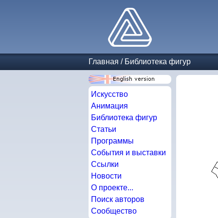
Главная
/
Библиотека фигур
Искусство
Анимация
Библиотека фигур
Статьи
Программы
События и выставки
Ссылки
Новости
О проекте...
Поиск авторов
Сообщество