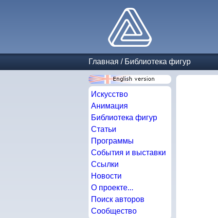
Главная
/
Библиотека фигур
Искусство
Анимация
Библиотека фигур
Статьи
Программы
События и выставки
Ссылки
Новости
О проекте...
Поиск авторов
Сообщество