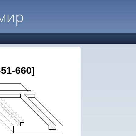
мир
51-660]