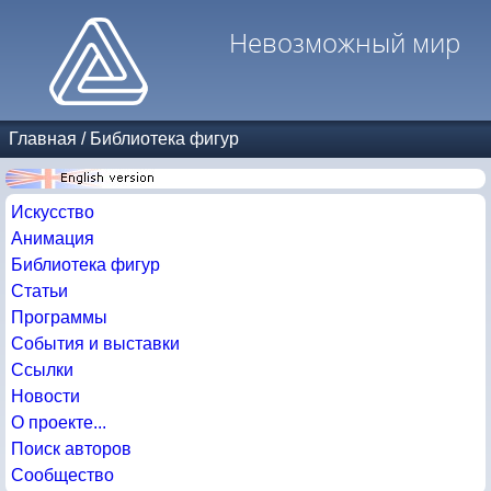
Невозможный мир
Главная
/
Библиотека фигур
Искусство
Анимация
Библиотека фигур
Статьи
Программы
События и выставки
Ссылки
Новости
О проекте...
Поиск авторов
Сообщество