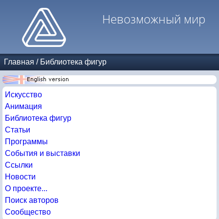
Невозможный мир
Главная
/
Библиотека фигур
Искусство
Анимация
Библиотека фигур
Статьи
Программы
События и выставки
Ссылки
Новости
О проекте...
Поиск авторов
Сообщество