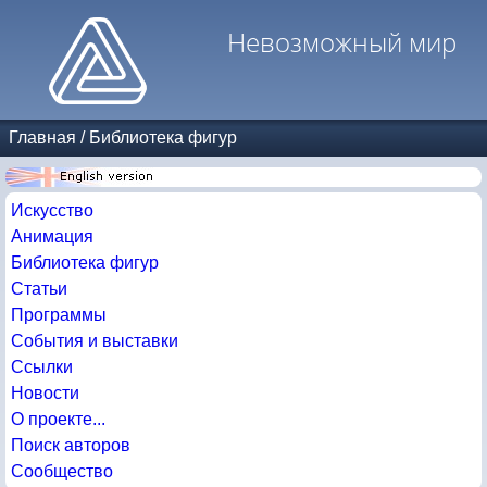
Невозможный мир
Главная
/
Библиотека фигур
Искусство
Анимация
Библиотека фигур
Статьи
Программы
События и выставки
Ссылки
Новости
О проекте...
Поиск авторов
Сообщество