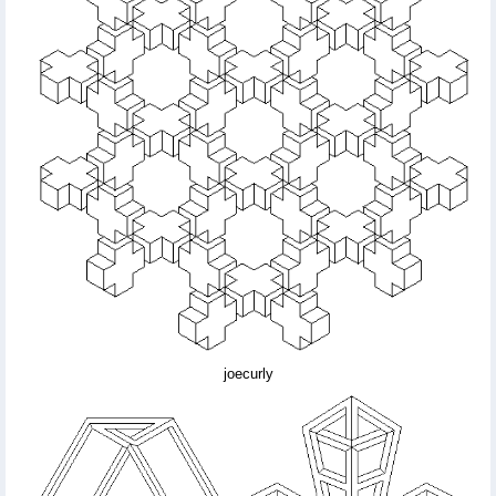
joecurly