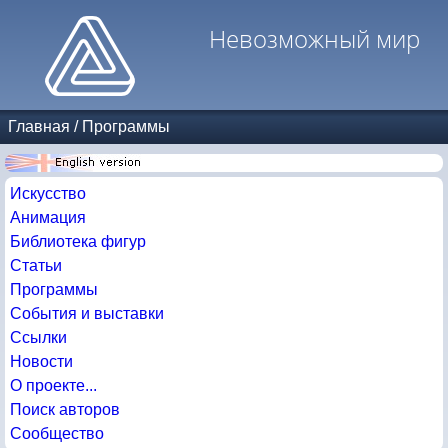
Невозможный мир
Главная
/
Программы
Искусство
Анимация
Библиотека фигур
Статьи
Программы
События и выставки
Ссылки
Новости
О проекте...
Поиск авторов
Сообщество