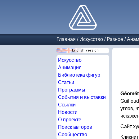
Главная
/
Искусство
/
Разное
/
Анам
Искусство
Анимация
Библиотека фигур
Статьи
Программы
Géométr
События и выставки
Guillou
Ссылки
углов, 
Новости
искажен
О проекте...
Сайт х
Поиск авторов
Сообщество
Кликнит