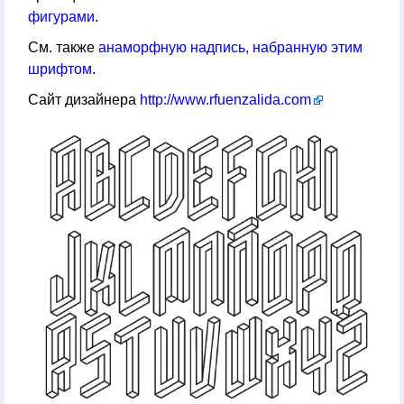
фигурами
.
См. также
анаморфную надпись, набранную этим
шрифтом
.
Сайт дизайнера
http://www.rfuenzalida.com