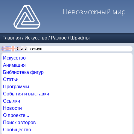
Невозможный мир
Главная
/
Искусство
/
Разное
/
Шрифты
Искусство
Анимация
Библиотека фигур
Статьи
Программы
События и выставки
Ссылки
Новости
О проекте...
Поиск авторов
Сообщество