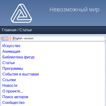
Невозможный мир
Главная
/
Статьи
Искусство
Анимация
Библиотека фигур
Статьи
Программы
События и выставки
Ссылки
Новости
О проекте...
Поиск авторов
Сообщество