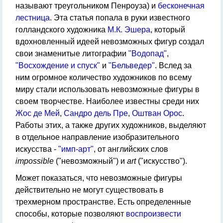
называют треугольником Пенроуза) и
бесконечная
лестница
. Эта статья попала в руки известного
голландского художника
М.К. Эшера
, который
вдохновленный идеей невозможных фигур создал
свои знаменитые литографии
"Водопад"
,
"Восхождение и спуск"
и
"Бельведер"
. Вслед за
ним огромное количество художников по всему
миру стали использовать невозможные фигуры в
своем творчестве. Наиболее известны среди них
Жос де Мей
,
Сандро дель Пре
,
Оштван Орос
.
Работы этих, а также других художников, выделяют
в отдельное направление изобразительного
искусства -
"имп-арт"
, от английских слов
impossible
("невозможный") и
art
("искусство").
Может показаться, что невозможные фигуры
действительно не могут существовать в
трехмерном пространстве. Есть определенные
способы, которые позволяют
воспроизвести