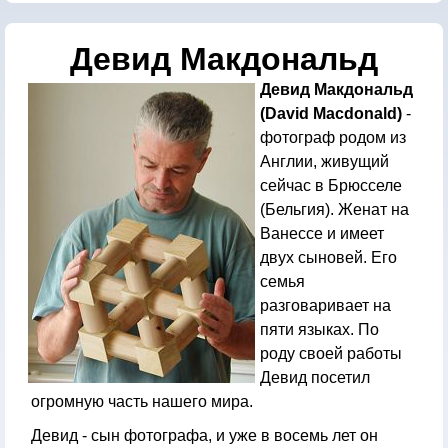
Девид Макдональд
Девид Макдональд
(David Macdonald)
-
фотограф родом из
Англии, живущий
сейчас в Брюсселе
(Бельгия). Женат на
Ванессе и имеет
двух сыновей. Его
семья
разговаривает на
пяти языках. По
роду своей работы
Девид посетил
огромную часть нашего мира.
Девид - сын фотографа, и уже в восемь лет он