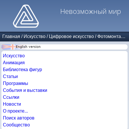
Невозможный мир
Главная
/
Искусство
/
Цифровое искусство
/
Фотомонтаж
/
Искусство
Анимация
Библиотека фигур
Статьи
Программы
События и выставки
Ссылки
Новости
О проекте...
Поиск авторов
Сообщество