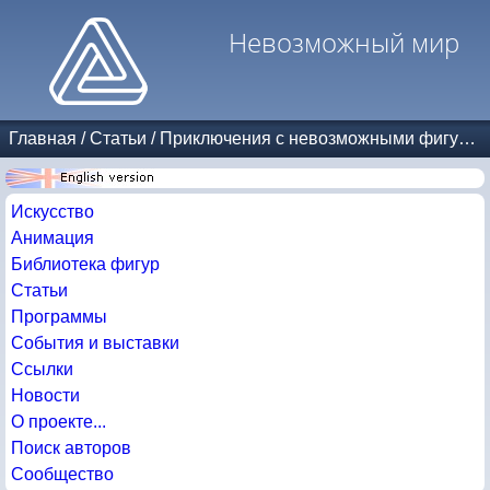
Невозможный мир
Главная
/
Статьи
/
Приключения с невозможными фигурами
Искусство
Анимация
Библиотека фигур
Статьи
Программы
События и выставки
Ссылки
Новости
О проекте...
Поиск авторов
Сообщество