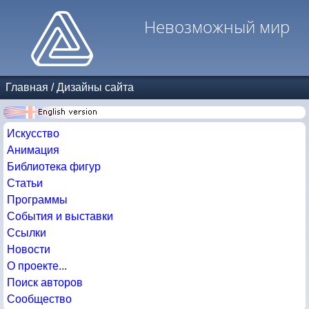
Невозможный мир
Главная
/
Дизайны сайта
Искусство
Анимация
Библиотека фигур
Статьи
Программы
События и выставки
Ссылки
Новости
О проекте...
Поиск авторов
Сообщество